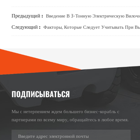
Предыдущий :
Введение В 3-Тонную Электрическую Вилоч
Следующий :
Факторы, Которые Следует Учитывать При В
ПОДПИСЫВАТЬСЯ
Мы с нетерпением ждем большего бизнес-корабль с
партнерами по всему миру, обращайтесь в любое время.