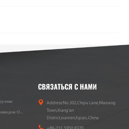
СВЯЗАТЬСЯ С НАМИ
рузчик
Address:No.302,Chipu Lane,Maxiang
Town,Xiang'an
Вилочный Погрузчик С Приводом От LPG
District,xiamen,fujian,.China
+86-151 5950 8370