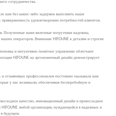
шего сотрудничества.
ило нам без каких-либо задержек выполнить наши
х приверженность удовлетворению потребностей клиентов.
ния. Полученные нами вилочные погрузчики надежны,
наших операторов. Внимание HIFOUNE к деталям и строгие
мпоновка и интуитивно понятное управление облегчают
ентация HIFOUNE на эргономичный дизайн демонстрирует
 и отзывчивых профессионалов постоянно оказывала нам
рые у нас возникали, обеспечивая бесперебойную и
ревосходное качество, инновационный дизайн и превосходное
ки HIFOUNE любой организации, нуждающейся в надежных и
 в будущем.