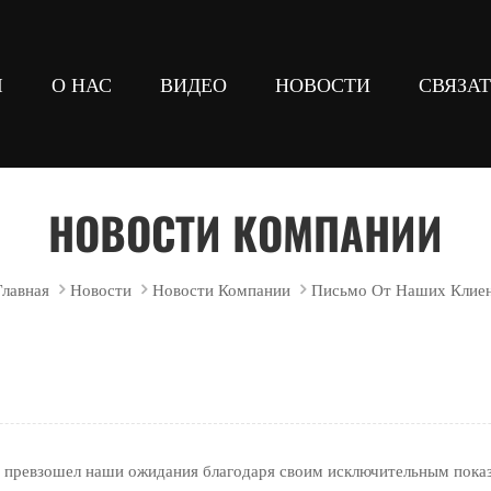
Ы
О НАС
ВИДЕО
НОВОСТИ
СВЯЗА
сом
ние
вилочных погрузчиков
НОВОСТИ КОМПАНИИ
Главная
Новости
Новости Компании
Письмо От Наших Клие
з превзошел наши ожидания благодаря своим исключительным показат