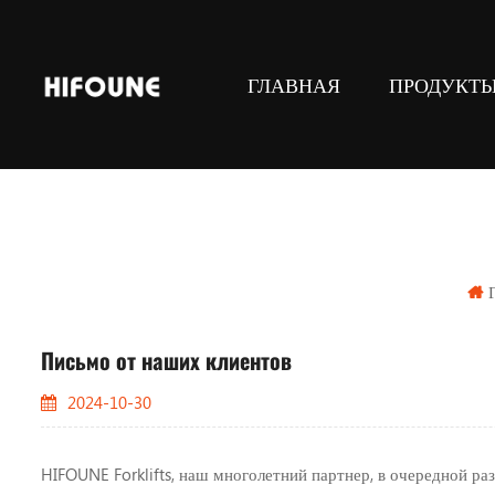
ГЛАВНАЯ
ПРОДУКТ
СУГ И ГАЗ погрузчики с противове
Складское подъемное оборудова
Навесное оборудование для 
Письмо от наших клиентов
2024-10-30
HIFOUNE Forklifts, наш многолетний партнер, в очередной ра