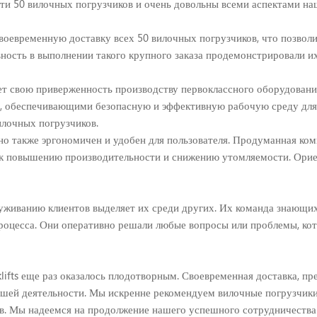
ти 50 вилочных погрузчиков и очень довольны всеми аспектами на
воевременную доставку всех 50 вилочных погрузчиков, что позвол
ность в выполнении такого крупного заказа продемонстрировали и
вает свою приверженность производству первоклассного оборудова
 обеспечивающими безопасную и эффективную рабочую среду для 
илочных погрузчиков.
но также эргономичен и удобен для пользователя. Продуманная ко
 к повышению производительности и снижению утомляемости. Ори
живанию клиентов выделяет их среди других. Их команда знающих
оцесса. Они оперативно решали любые вопросы или проблемы, кото
lifts еще раз оказалось плодотворным. Своевременная доставка, п
нашей деятельности. Мы искренне рекомендуем вилочные погрузчи
в. Мы надеемся на продолжение нашего успешного сотрудничества