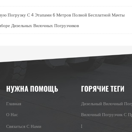
ную Погрузку С 4 Этапами 6 Метров Полной Бесплатной Мачты
ыборе Дизельных Вилочных Погрузчиков
НУЖНА ПОМОЩЬ
ГОРЯЧИЕ ТЕГИ
Главная
Дизельный Вилочный Пог
О Нас
Связаться С Нами
I