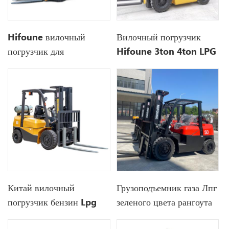
Hifoune вилочный
Вилочный погрузчик
погрузчик для
Hifoune 3ton 4ton LPG
сжиженного нефтяного
для продажи
газа 1,5 тонны на
продажу
Китай вилочный
Грузоподъемник газа Лпг
погрузчик бензин Lpg
зеленого цвета рангоута
3Ton 4Ton двигатель
этапа 4.3М двигателя 3