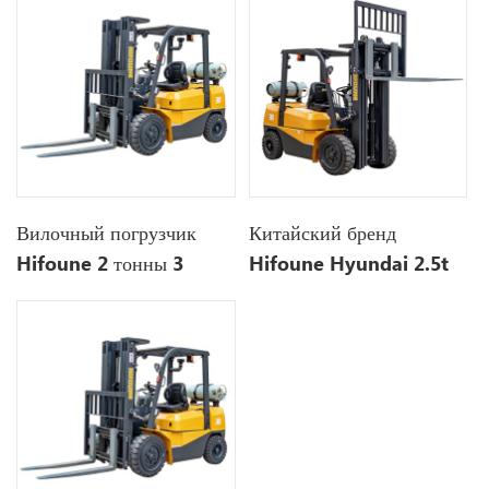
Komatsu Nissan
Ниссан К25
вилочный погрузчик
грузоподъемника Хифуне
3
Вилочный погрузчик
Китайский бренд
Hifoune 2 тонны 3
Hifoune Hyundai 2.5t
тонны 4 тонны Kubota
3t дизельный вилочный
Nissan K25 Engine Lpg
погрузчик
вилочный погрузчик