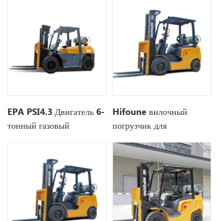
EPA PSI4.3 Двигатель 6-
Hifoune вилочный
тонный газовый
погрузчик для
вилочный погрузчик для
сжиженного нефтяного
сжиженного нефтяного
газа 1,8 тонны на
газа
продажу