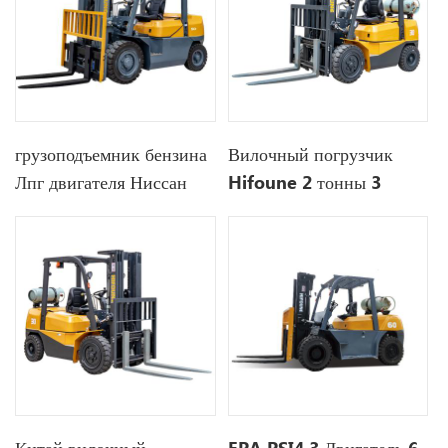
грузоподъемник бензина
Вилочный погрузчик
Лпг двигателя Ниссан
Hifoune 2 тонны 3
2,5тонн 2500кг с
тонны 4 тонны Kubota
рангоутом 3 этапов
Nissan K25 Engine Lpg
вилочный погрузчик