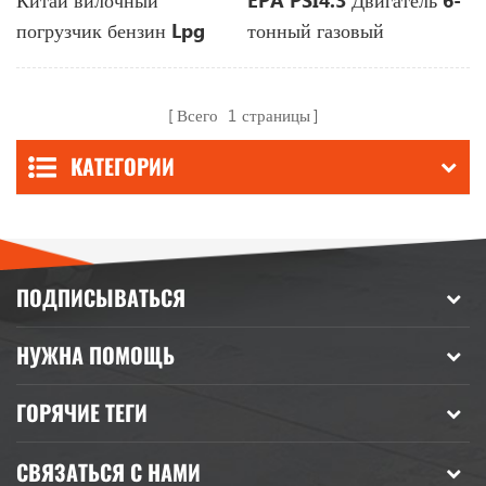
Китай вилочный
EPA PSI4.3 Двигатель 6-
погрузчик бензин Lpg
тонный газовый
3Ton 4Ton двигатель
вилочный погрузчик для
Komatsu Nissan
сжиженного нефтяного
Всего
1
страницы
вилочный погрузчик
газа
КАТЕГОРИИ
ПОДПИСЫВАТЬСЯ
НУЖНА ПОМОЩЬ
ГОРЯЧИЕ ТЕГИ
СВЯЗАТЬСЯ С НАМИ