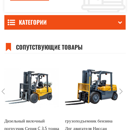
КАТЕГОРИИ
СОПУТСТВУЮЩИЕ ТОВАРЫ
Дизельный вилочный
грузоподъемник бензина
В
погрузчик Серия C 3.5 тонна
Лпг двигателя Ниссан
по