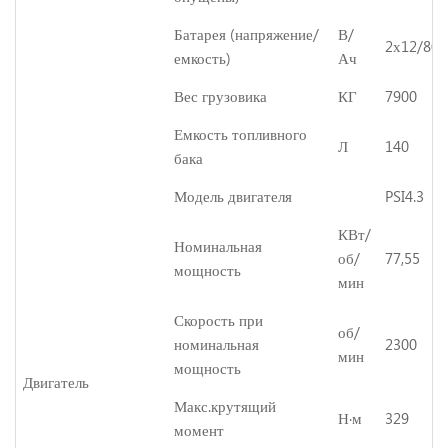
Батарея (напряжение/
В/
2х12/80
емкость)
Ач
Вес грузовика
КГ
7900
Емкость топливного
Л
140
бака
Модель двигателя
PSI4.3
КВт/
Номинальная
об/
77,55
мощность
мин
Скорость
при
об/
номинальная
2300
мин
мощность
Двигатель
Макс.крутящий
Н·м
329
момент