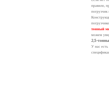
правило, п
погрузчик 
Конструкци
погрузчико
тонный м
можем увид
2,5-тонн
У нас есть
специфика