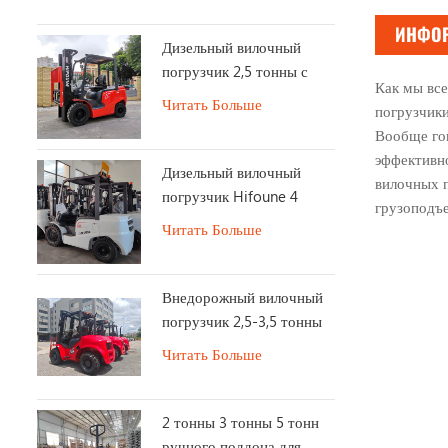
продажу
ИНФОР
Дизельный вилочный
погрузчик 2,5 тонны с
Как мы все
ЕВРО Stage 5
Читать Больше
погрузчики
Вообще гов
эффективно
Дизельный вилочный
вилочных п
погрузчик Hifoune 4
грузоподъе
тонны с двигателем
Читать Больше
KUBOTA
Внедорожный вилочный
погрузчик 2,5-3,5 тонны
4X4 2WD/4WD Switch
Читать Больше
внедорожный вилочный
погрузчик
2 тонны 3 тонны 5 тонн
ручного поддона для