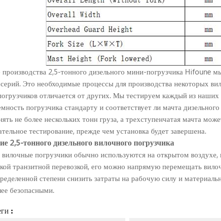
 производства 2,5-тонного дизельного мини-погрузчика Hifoune м
серий. Это необходимые процессы для производства некоторых вил
огрузчиков отличается от других. Мы тестируем каждый из наших 
мность погрузчика стандарту и соответствует ли мачта дизельного
ять не более нескольких тонн груза, а трехступенчатая мачта може
тельное тестирование, прежде чем установка будет завершена.
е 2,5-тонного дизельного вилочного погрузчика
 вилочные погрузчики обычно используются на открытом воздухе, не
кой транзитной перевозкой, его можно напрямую перемещать вило
ределенной степени снизить затраты на рабочую силу и материальн
ее безопасными.
ги :