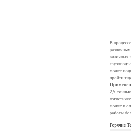
В процессе
различных 
вилочных п
грузоподъе
может подн
пройти тща
Применени
2,5-тонные
логистичес
может в оп
работы бол
Горячие Те