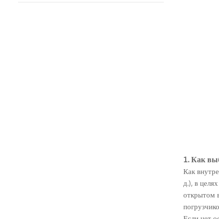
1.
Как выб
Как внутре
д.), в цел
открытом в
погрузчико
Если нет о