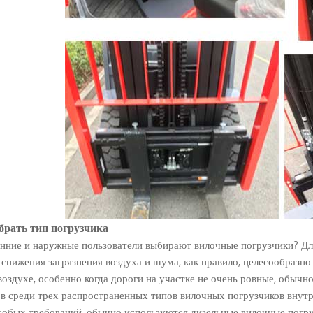
рать тип погрузчика
нние и наружные пользователи выбирают вилочные погрузчики? Для
ях снижения загрязнения воздуха и шума, как правило, целесообразн
оздухе, особенно когда дороги на участке не очень ровные, обычн
в среди трех распространенных типов вилочных погрузчиков внутр
собых требований, обычно используются дизельные вилочные погру