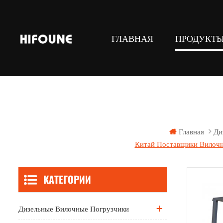
ГЛАВНАЯ
ПРОДУКТ
СУГ И ГАЗ погрузчики с противове
Складское подъемное оборудова
Навесное оборудование для 
Главная
Ди
Китай Поставщики Вилочн
КАТЕГОРИИ
Дизельные Вилочные Погрузчики