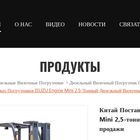
Ы
О НАС
ВИДЕО
НОВОСТИ
СВЯЗА
сом
ние
вилочных погрузчиков
ПРОДУКТЫ
зельные Вилочные Погрузчики
Дизельный Вилочный Погрузчик С
ых Погрузчиков ISUZU Engine Mini 2,5-Тонный Дизельный Вилочн
Китай Постав
Mini 2,5-тон
продажи