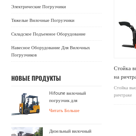
Электрические Погрузчики
Тяжелые Вилочные Погрузчики
Складское Подъемное Оборудование
Навесное Оборудование Для Вилочных
Погрузчиков
Стойка в
на ричтр
НОВЫЕ ПРОДУКТЫ
Стойка выс
Hifoune вилочный
ричтраке
погрузчик для
сжиженного нефтяного
Читать Больше
газа 1,8 тонны на
продажу
Дизельный вилочный