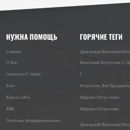
НУЖНА ПОМОЩЬ
ГОРЯЧИЕ ТЕГИ
Главная
Дизельный Вилочный Пог
О Нас
Связаться С Нами
I
Блог
Погрузчик Для Продавать
Карта Сайта
Ширина Погрузчика
XML
Ширина Погрузчика
Политика Конфиденциальности
Дизельный Вилочный Пог