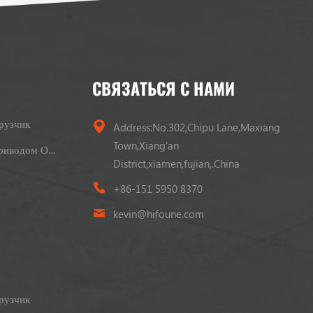
СВЯЗАТЬСЯ С НАМИ
рузчик
Address:No.302,Chipu Lane,Maxiang
Town,Xiang'an
Вилочный Погрузчик С Приводом От LPG
District,xiamen,fujian,.China
+86-151 5950 8370
kevin@hifoune.com
рузчик