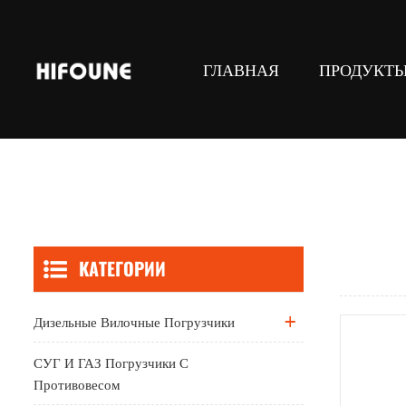
ГЛАВНАЯ
ПРОДУКТ
СУГ И ГАЗ погрузчики с противове
Складское подъемное оборудова
Навесное оборудование для 
КАТЕГОРИИ
Дизельные Вилочные Погрузчики
СУГ И ГАЗ Погрузчики С
Противовесом