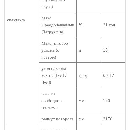
груза)
Макс.
спектакль
Преодолеваемый
%
21 год
(Загружено)
Макс. тяговое
усилие (с
п
18
грузом)
угол наклона
мачты (Fwd /
град
6 / 12
Bwd)
высота
свободного
мм
150
подъема
радиус поворота
мм
2170
полная длина