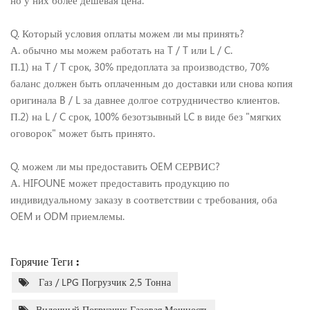
но у них более дешевая цена.
Q. Который условия оплаты можем ли мы принять?
А. обычно мы можем работать на T / T или L / C.
П.1) на T / T срок, 30% предоплата за производство, 70%
баланс должен быть оплаченным до доставки или снова копия
оригинала B / L за давнее долгое сотрудничество клиентов.
П.2) на L / C срок, 100% безотзывный LC в виде без "мягких
оговорок" может быть принято.
Q. можем ли мы предоставить OEM СЕРВИС?
А. HIFOUNE может предоставить продукцию по
индивидуальному заказу в соответствии с требования, оба
OEM и ODM приемлемы.
Горячие Теги :
Газ / LPG Погрузчик 2,5 Тонна
Вилочный Погрузчик Газовая Мощность