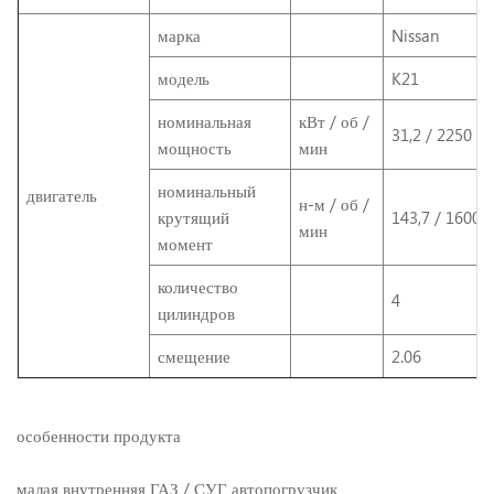
марка
Nissan
модель
K21
номинальная
кВт / об /
31,2 / 2250
мощность
мин
номинальный
двигатель
н-м / об /
крутящий
143,7 / 1600
мин
момент
количество
4
цилиндров
смещение
2.06
особенности продукта
малая внутренняя ГАЗ / СУГ автопогрузчик