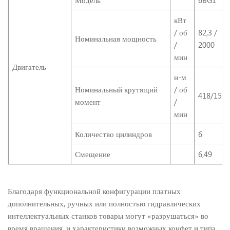
Модель
6BG1
кВт
/ об
82,3 /
Номинальная мощность
/
2000
мин
Двигатель
н-м
Номинальный крутящий
/ об
418/1500
момент
/
мин
Количество цилиндров
6
Смещение
6,49
Благодаря функциональной конфигурации платных
дополнительных, ручных или полностью гидравлических
интеллектуальных станков товары могут «разрушаться» во
время вращения, и характеристики возможных конфет и типа