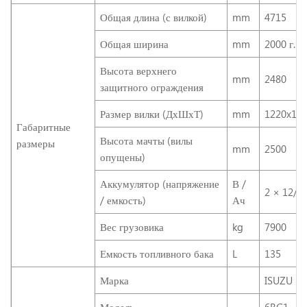
Общая длина (с вилкой)
mm
4715
Общая ширина
mm
2000 г.
Высота верхнего
mm
2480
защитного ограждения
Размер вилки (ДхШхТ)
mm
1220x15
Габаритные
Высота мачты (вилы
размеры
mm
2500
опущены)
Аккумулятор (напряжение
В /
2 × 12/9
/ емкость)
Ач
Вес грузовика
kg
7900
Емкость топливного бака
L
135
Марка
ISUZU