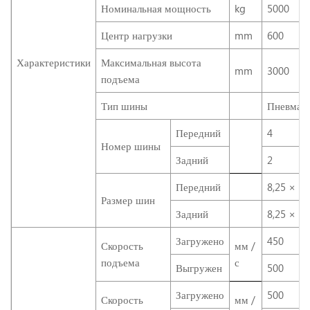
Номинальная мощность
kg
5000
Центр нагрузки
mm
600
Характеристики
Максимальная высота
mm
3000
подъема
Тип шины
Пневмати
Передний
4
Номер шины
Задний
2
Передний
8,25 × 1
Размер шин
Задний
8,25 × 1
Загружено
450
Скорость
мм /
подъема
с
Выгружен
500
Загружено
500
Скорость
мм /