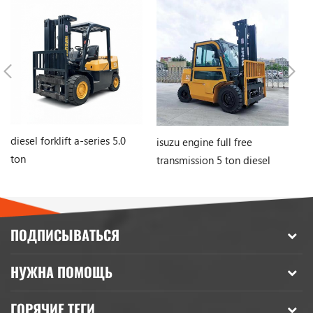
diesel forklift a-series 5.0
isuzu engine full free
Ки
ton
transmission 5 ton diesel
бе
forklift with side shifter
дв
ви
ПОДПИСЫВАТЬСЯ
НУЖНА ПОМОЩЬ
ГОРЯЧИЕ ТЕГИ