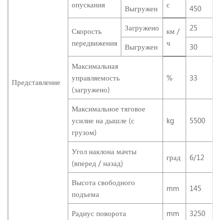
опускания
с
Выгружен
450
Загружено
25
Скорость
км /
передвижения
ч
Выгружен
30
Максимальная
управляемость
%
33
Представление
(загружено)
Максимальное тяговое
усилие на дышле (с
kg
5500
грузом)
Угол наклона мачты
град
6/12
(вперед / назад)
Высота свободного
mm
145
подъема
Радиус поворота
mm
3250